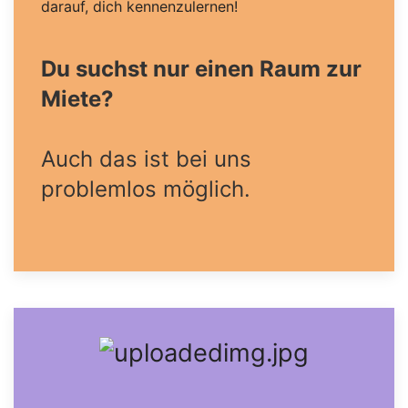
darauf, dich kennenzulernen!
Du suchst nur einen Raum zur
Miete?
Auch das ist bei uns
problemlos möglich.